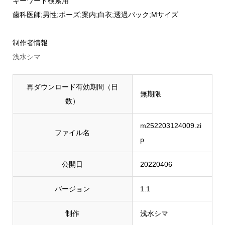
キーワード検索用
歯科医師;男性;ポーズ;案内;白衣;透過バック;Mサイズ
制作者情報
浅水シマ
再ダウンロード有効期間（日
無期限
数）
m252203124009.zi
ファイル名
p
公開日
20220406
バージョン
1.1
制作
浅水シマ