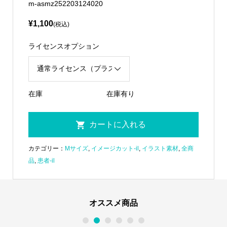
m-asmz252203124020
¥1,100
(税込)
ライセンスオプション
在庫
在庫有り
カテゴリー：
Mサイズ
,
イメージカット-il
,
イラスト素材
,
全商
品
,
患者-il
オススメ商品
1
2
3
4
5
6