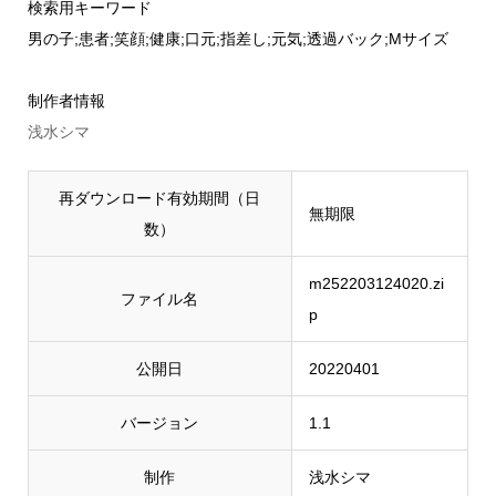
検索用キーワード
男の子;患者;笑顔;健康;口元;指差し;元気;透過バック;Mサイズ
制作者情報
浅水シマ
再ダウンロード有効期間（日
無期限
数）
m252203124020.zi
ファイル名
p
公開日
20220401
バージョン
1.1
制作
浅水シマ