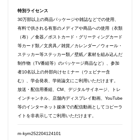
特別ライセンス
30万部以上の商品パッケージや雑誌などでの使用、
有料で供される有形のメディアや商品への使用（衣類
（布）／食器／ポストカード・グリーティングカード
等カード類／文房具／雑貨／カレンダー／ウォール・
ステッカー等ステッカー類／壁紙／素材を組み込んだ
制作物（TV番組等）のパッケージ商品など）、参加
者10名以上の外部向けセミナー（ウェビナー含
む）、学会発表、学術論文にご利用いただけます。
放送・配信用番組、CM、デジタルサイネージ、トレ
インチャンネル、店舗内ディスプレイ動画、YouTube
等のインターネット媒体での配信動画としてコピーラ
イトを非表示してご利用いただけます。
m-kym252204124101