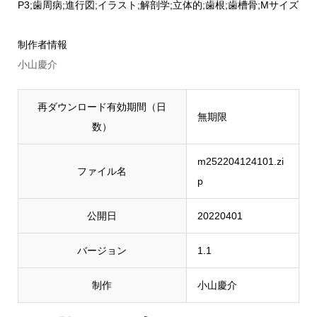
P3;歯周病;進行図;イラスト;解剖学;立体的;歯根;歯槽骨;Mサイズ
制作者情報
小山慶介
再ダウンロード有効期間（日
無期限
数）
m252204124101.zi
ファイル名
p
公開日
20220401
バージョン
1.1
制作
小山慶介