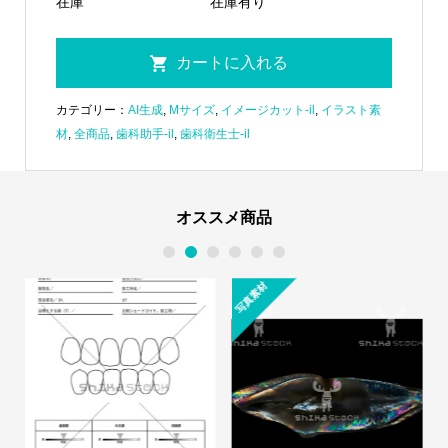
在庫
在庫有り
カテゴリー：
AI生成
,
Mサイズ
,
イメージカット-il
,
イラスト素
材
,
全商品
,
歯科助手-il
,
歯科衛生士-il
オススメ商品
1
2
3
4
5
6
写真素材