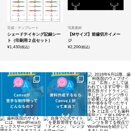
完成・テンプレート
写真素材
シェードテイキング記録シー
【Mサイズ】前歯切片イメー
ト（印刷用２点セット）
ジ
¥1,430
¥2,200
¥
(税込)
(税込)