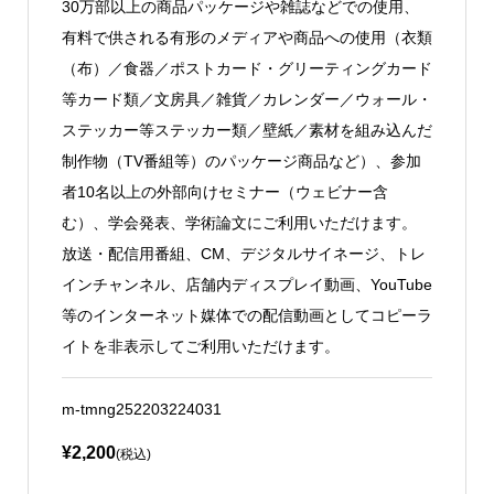
30万部以上の商品パッケージや雑誌などでの使用、
有料で供される有形のメディアや商品への使用（衣類
（布）／食器／ポストカード・グリーティングカード
等カード類／文房具／雑貨／カレンダー／ウォール・
ステッカー等ステッカー類／壁紙／素材を組み込んだ
制作物（TV番組等）のパッケージ商品など）、参加
者10名以上の外部向けセミナー（ウェビナー含
む）、学会発表、学術論文にご利用いただけます。
放送・配信用番組、CM、デジタルサイネージ、トレ
インチャンネル、店舗内ディスプレイ動画、YouTube
等のインターネット媒体での配信動画としてコピーラ
イトを非表示してご利用いただけます。
m-tmng252203224031
¥2,200
(税込)