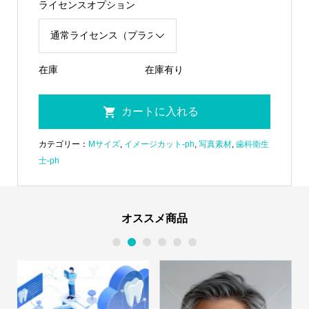
ライセンスオプション
在庫
在庫有り
カテゴリー：
Mサイズ
,
イメージカット-ph
,
写真素材
,
歯科衛生
士-ph
オススメ商品
1
2
3
4
5
6