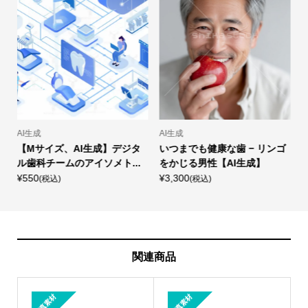
AI生成
AI生成
ゴ
【Mサイズ、AI生成】デジタ
いつまでも健康な歯 − リンゴ
ル歯科チームのアイソメト...
をかじる男性【AI生成】
¥550
¥3,300
¥
(税込)
(税込)
関連商品
写真素材
写真素材