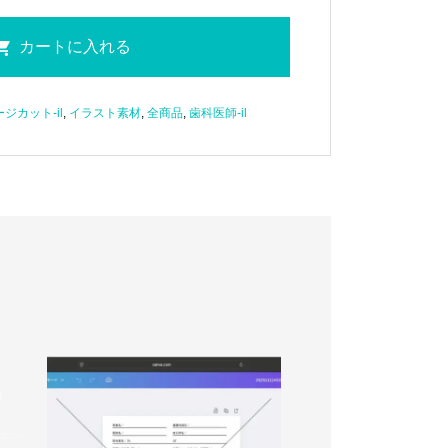
ジカット-il
,
イラスト素材
,
全商品
,
歯科医師-il