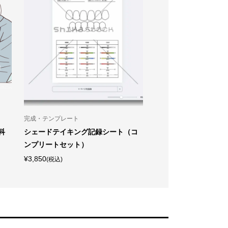
完成・テンプレート
学習データ
科
シェードテイキング記録シート（コ
【学習データ】BIOM
ンプリートセット）
習キット
¥3,850
¥33,000
(税込)
(税込)