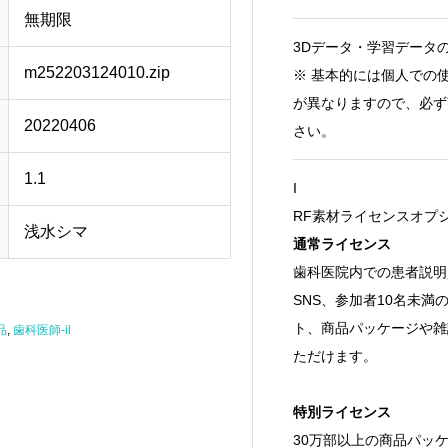
無期限
3Dデータ・学習データ
m252203124010.zip
※ 基本的には個人での
が異なりますので、必ず
20220406
さい。
1.1
I
RF素材ライセンスオプ
浅水シマ
通常ライセンス
歯科医院内での患者説明
SNS、参加者10名未
ト、商品パッケージや雑
品
,
歯科医師-il
ただけます。
特別ライセンス
30万部以上の商品パッ