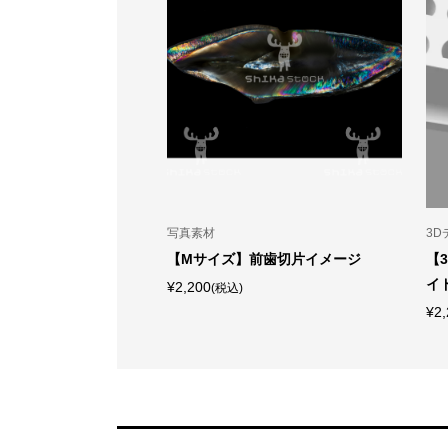
写真素材
3D
ク、AI生成】「美しい
【Mサイズ】前歯切片イメージ
【
 噛む力の象徴」
イ
¥2,200
(税込)
¥2,