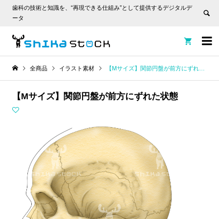
歯科の技術と知識を、“再現できる仕組み”として提供するデジタルデ
ータ


全商品
イラスト素材
【Mサイズ】関節円盤が前方にずれた状態
【Mサイズ】関節円盤が前方にずれた状態