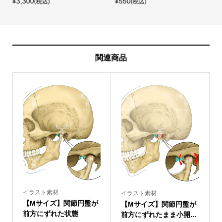
¥3,300
¥550
¥
(税込)
(税込)
関連商品
イラスト素材
イラスト素材
【Mサイズ】関節円盤が
【Mサイズ】関節円盤が
前方にずれた状態
前方にずれたまま小開...