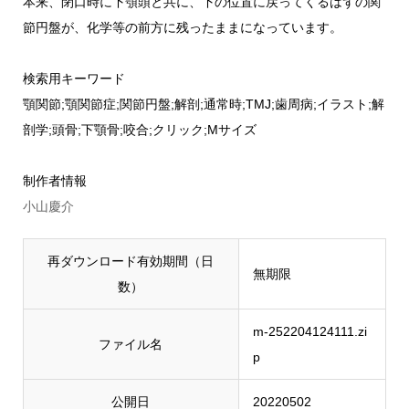
本来、閉口時に下顎頭と共に、下の位置に戻ってくるはずの関
節円盤が、化学等の前方に残ったままになっています。
検索用キーワード
顎関節;顎関節症;関節円盤;解剖;通常時;TMJ;歯周病;イラスト;解
剖学;頭骨;下顎骨;咬合;クリック;Mサイズ
制作者情報
小山慶介
再ダウンロード有効期間（日
無期限
数）
m-252204124111.zi
ファイル名
p
公開日
20220502