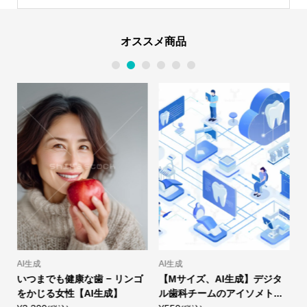
オススメ商品
1
2
3
4
5
6
AI生成
AI生成
A
いつまでも健康な歯 − リンゴ
【Mサイズ、AI生成】デジタ
をかじる女性【AI生成】
ル歯科チームのアイソメト...