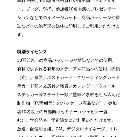
歯科医院内での患者説明資料や掲示物、ウェブサイ
ト、ブログ、SNS、参加者10名未満のプレゼンテー
ションなどでのイメージカット、商品パッケージや雑
誌などその他有形の媒体に印刷してご利用いただけま
す。
特別ライセンス
30万部以上の商品パッケージや雑誌などでの使用、
有料で供される有形のメディアや商品への使用（衣類
（布）／食器／ポストカード・グリーティングカード
等カード類／文房具／雑貨／カレンダー／ウォール・
ステッカー等ステッカー類／壁紙／素材を組み込んだ
制作物（TV番組等）のパッケージ商品など）、参加
者10名以上の外部向けセミナー（ウェビナー含
む）、学会発表、学術論文にご利用いただけます。
放送・配信用番組、CM、デジタルサイネージ、トレ